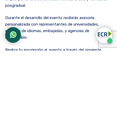
posgradual.
Durante el desarrollo del evento recibirás asesoría
personalizada con representantes de universidades,
escuelas de idiomas, embajadas, y agencias de
intercambio.
Realiza tu inscripción al evento a través del siguiente
enlace:
https://colombia.expoestudiante.com/registration/
Si tu deseo es continuar tu formación posgradual en el
exterior, Expoestudiante- Europosgrados es el evento
al cual debes asistir.
La entrada
Europosgrados Bogotá: te invitamos a este
encuentro internacional
se publicó primero en
ECR |
Escuela Colombiana de Rehabilitación
.