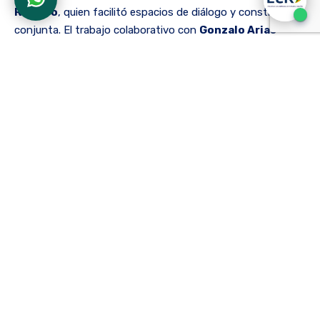
Romero
, quien facilitó espacios de diálogo y construcción
conjunta. El trabajo colaborativo con
Gonzalo Arias-
Álvarez
fortaleció vínculos académicos y aprendizajes
compartidos, mientras que el encuentro con el experto
Claudio Carvajal Parodi
abrió nuevas posibilidades de
cooperación investigativa. También se generaron
oportunidades de intercambio y movilidad académica con
el
director de Kinesiología, Lincoyán Fernández-
Huerta
.
En este contexto, la profesora Meneses compartió su
experiencia mediante la
Masterclass “Importancia de la
neuroplasticidad en la fisioterapia neurológica”
,
que despertó gran interés en la comunidad académica.
La estancia culminó con un valioso encuentro con
Carolina Chávez
en la
Pontificia Universidad
Católica de Valparaíso
, en articulación con la
Universidad de La Salle
y el
Doctorado en Educación