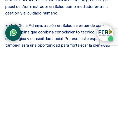
papel del Administrador en Salud como mediador entre la
gestión y el cuidado humano.
En la ECR, la Administración en Salud se entiende como
una disciplina que combina conocimiento técnico, visión
estratégica y sensibilidad social. Por eso, este espacio
también será una oportunidad para fortalecer la identidad
profesional y compartir experiencias que nutran la
formación académica de los futuros líderes del sector.
La jornada promete ser un momento de encuentro,
aprendizaje y celebración, en el que estudiantes, docentes
y profesionales podrán conectarse en torno a un mismo
propósito:
transformar la salud desde la gestión, con
sentido humano y compromiso social
.
Navegación
de