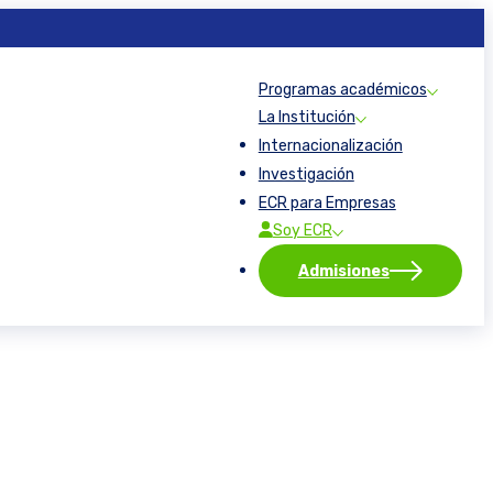
×
×
×
×
×
×
×
×
×
×
×
×
×
×
×
×
×
×
×
×
×
Programas académicos
La Institución
Internacionalización
Investigación
ECR para Empresas
Soy ECR
Admisiones