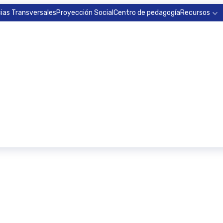
ias Transversales
Proyección Social
Centro de pedagogía
Recursos