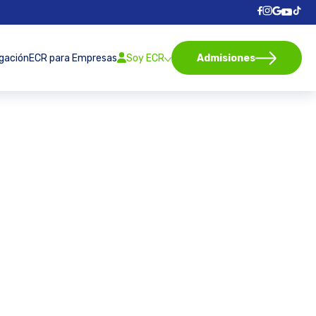
igación
ECR para Empresas
Soy ECR
Admisiones