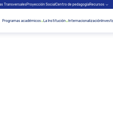
as Transversales
Proyección Social
Centro de pedagogía
Recursos
Programas académicos
La Institución
Internacionalización
Invest