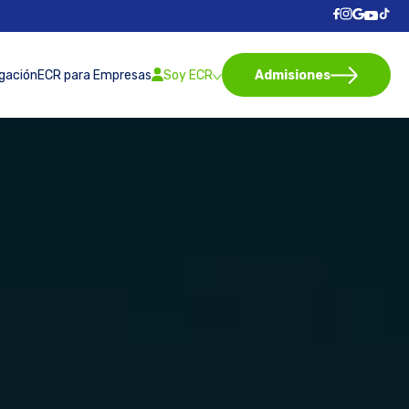
igación
ECR para Empresas
Soy ECR
Admisiones