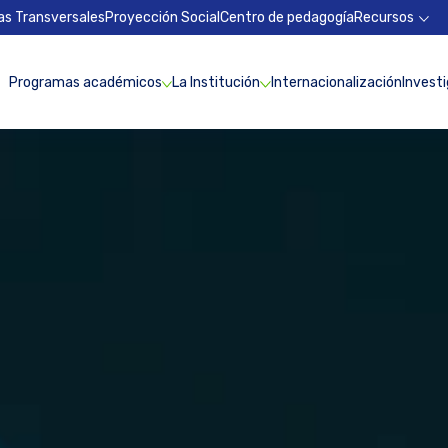
as Transversales
Proyección Social
Centro de pedagogía
Recursos
Programas académicos
La Institución
Internacionalización
Invest