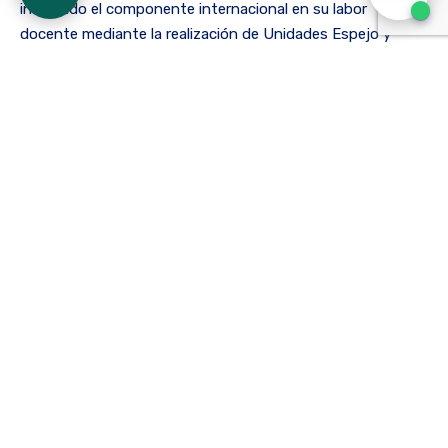
integrado el componente internacional en su labor
docente mediante la realización de Unidades Espejo y
COILs. En el programa de Fonoaudiología participaron las
docentes Paola Leguizamón, Karen Mesa y María Camila
Pinzón. En Fisioterapia, hicieron parte de esta iniciativa
Cristian Stifer Forero, Lina Marcela Ríos, Sandra Tatiana
Vargas, Cristian James García y Johana Andrea Moreno. En
Terapia Ocupacional, se destacaron Sandra Liliana Ruiz,
Jenny Castillo, Ángela Rocha y Vanessa Wiesner.
Para este año, la ECR tiene como objetivo seguir
fortaleciendo la internacionalización en el currículo
académico, expandiendo la colaboración con nuevas
instituciones aliadas y promoviendo el desarrollo de
competencias internacionales en los programas de
posgrado. La institución sigue apostando por la
innovación pedagógica y el intercambio académico como
pilares fundamentales para la excelencia en la educación