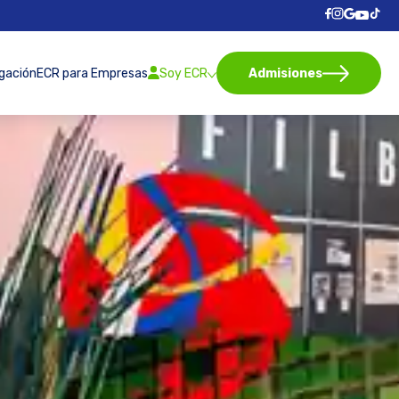
igación
ECR para Empresas
Soy ECR
Admisiones