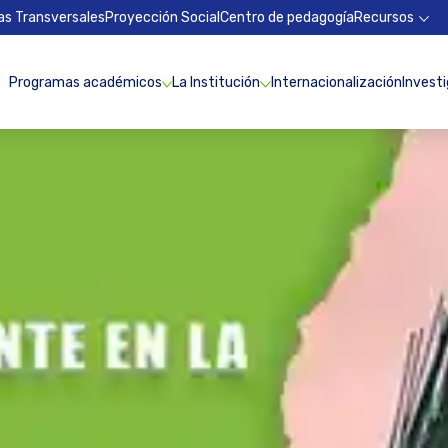
as Transversales
Proyección Social
Centro de pedagogía
Recursos
Programas académicos
La Institución
Internacionalización
Invest