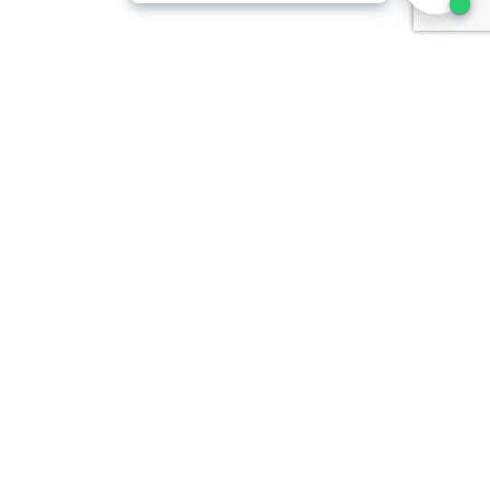
ltimedia, asistieron al
la luz del derecho de
iversos conceptos
servicios y recursos
 recibieron entradas
r las novedades en
Siguiente:
ECR obtiene premio de Investigación en Fisioterapia