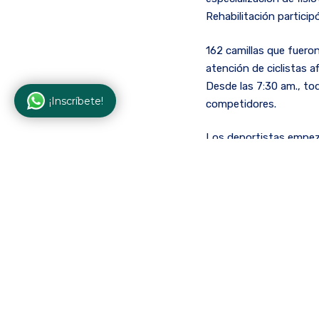
Rehabilitación particip
162 camillas que fueron
atención de ciclistas a
Desde las 7:30 am., to
¡Inscríbete!
competidores.
Los deportistas empezar
principalmente al masaj
control de contraccion
la adecuada función de
como resultado de la ac
contracturas y previnie
En una jornada sin tre
los 3.400 competidores