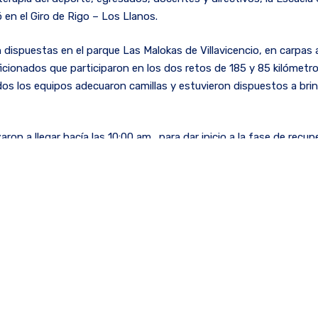
ó en el Giro de Rigo – Los Llanos.
 dispuestas en el parque Las Malokas de Villavicencio, en carpas
ficionados que participaron en los dos retos de 185 y 85 kilómetr
dos los equipos adecuaron camillas y estuvieron dispuestos a brin
on a llegar hacía las 10:00 am., para dar inicio a la fase de recu
e terapéutico de las extremidades inferiores, favoreciendo el ret
es musculares involuntarias sostenidas, que cursan con dolor leve
l desplazamiento activo a través del músculo. Sumado a esto la l
tividad deportiva, permite favorecer la elasticidad de las fibras
ndo lesiones.
gua, que se extendió hasta las 5:30 pm., estudiantes y egresados
 que acudieron a la fase de recuperación.