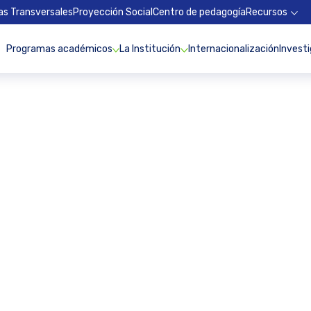
as Transversales
Proyección Social
Centro de pedagogía
Recursos
Programas académicos
La Institución
Internacionalización
Invest