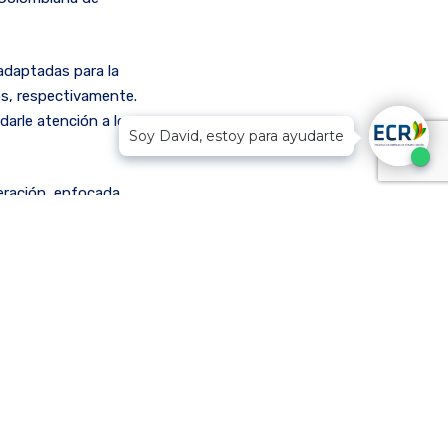
 adaptadas para la
os, respectivamente.
darle atención a los
Soy David, estoy para ayudarte
peración, enfocada
orno venoso y el
 o intenso, limitando
iberación de toxinas
 musculares evitando
 brindaron su apoyo a