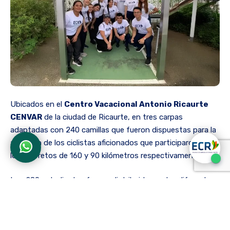
Ubicados en el
Centro Vacacional Antonio Ricaurte
CENVAR
de la ciudad de Ricaurte, en tres carpas
adaptadas con 240 camillas que fueron dispuestas para la
atención de los ciclistas aficionados que participaron en
los dos retos de 160 y 90 kilómetros respectivamente.
Los 280 estudiantes fueron distribuidos en las diferentes
estaciones y a partir de las 7:30 am. todos los equipos se
dispusieron a preparar las estaciones, adecuándolas hacia
la llegada de los deportistas. A partir de las 9:45 am. se