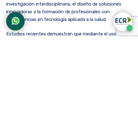
investigación interdisciplinaria, el diseño de soluciones
innovadoras y la formación de profesionales con
competencias en tecnología aplicada a la salud.
Estudios recientes demuestran que mediante el uso de
sensores portátiles y plataformas basadas en inteligencia
artificial, es posible adaptar terapias en tiempo real. Los
dispositivos pueden registrar movimientos, niveles de
esfuerzo y otros parámetros fisiológicos del paciente, y
enviar esa información a la nube para su análisis,
permitiendo ajustes inmediatos en los ejercicios o alertas
preventivas al equipo de salud.
En línea con esta tendencia, la ECR ha incorporado en su
Plan de Desarrollo Institucional (PDI 2025–2035) el
compromiso de avanzar hacia una rehabilitación más
innovadora, inclusiva y conectada. A través de proyectos
académicos y de extensión, la institución busca utilizar el