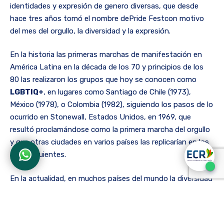
identidades y expresión de genero diversas, que desde
hace tres años tomó el nombre dePride Festcon motivo
del mes del orgullo, la diversidad y la expresión.
En la historia las primeras marchas de manifestación en
América Latina en la década de los 70 y principios de los
80 las realizaron los grupos que hoy se conocen como
LGBTIQ+
, en lugares como Santiago de Chile (1973),
México (1978), o Colombia (1982), siguiendo los pasos de lo
ocurrido en Stonewall, Estados Unidos, en 1969, que
resultó proclamándose como la primera marcha del orgullo
y que otras ciudades en varios países las replicarían en los
años siguientes.
En la actualidad, en muchos países del mundo la diversidad
está perseguida y criminalizada, según la Unesco, entre el
47% y el 81% de los jóvenes en países como Argentina,
Brasil, Chile, Colombia, México, Perú y Uruguay han