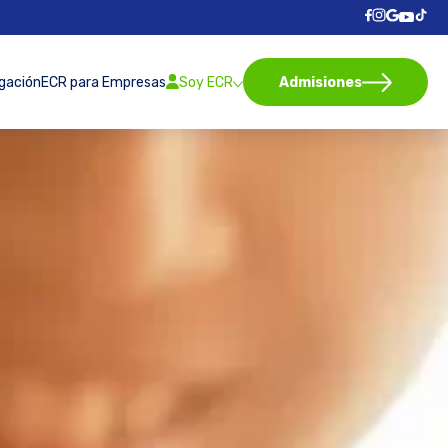
igación
ECR para Empresas
Soy ECR
Admisiones