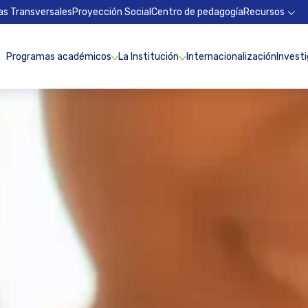
as Transversales
Proyección Social
Centro de pedagogía
Recursos
Programas académicos
La Institución
Internacionalización
Invest