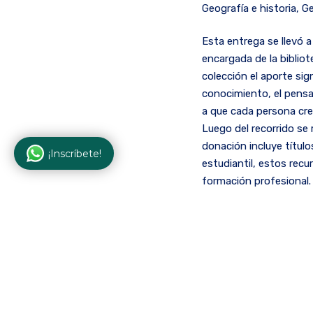
Geografía e historia, G
Esta entrega se llevó a
encargada de la bibliot
colección el aporte sig
conocimiento, el pensa
a que cada persona cree
Luego del recorrido se 
donación incluye títul
¡Inscríbete!
estudiantil, estos recu
formación profesional.
Generando con ello un 
nuestra
comunidad ta
oportunidad de accede
general, para que la c
Desde la Escuela Colom