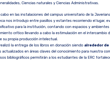
eneralidades, Ciencias naturales y Ciencias Administrativas.
 cabo en las instalaciones del campus universitario de la Javeria
eca nos introdujo entre pasillos y estantes recorriendo el lugar, 
nificativo para la institución, contando con espacios y ambientes 
miento crítico llevando a cabo la estimulación en el intercambio
 su propia producción intelectual.
realizó la entrega de los libros en donación siendo
alrededor de
os actualizados en áreas claves del conocimiento para nuestra c
rsos bibliográficos permitirán a los estudiantes de la ERC fortale
puente de comunicación entre las universidades, siendo mediador
nto estudiantil y académica enriquezca su conocimient
r a nuevos textos. Próximamente cada uno de estos serán ingres
omunidad ECR haga disposición de dicho material.
biana de Rehabilitación y la Biblioteca Elvira Concha de Saldarr