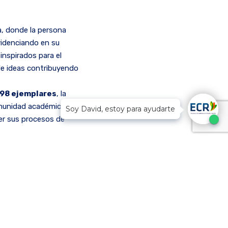
na, donde la persona
evidenciando en su
inspirados para el
 de ideas contribuyendo
 98 ejemplares
, la
omunidad académica y
Soy David, estoy para ayudarte
cer sus procesos de
es con el fin de que
o
teniendo la
ados a la colección
iaga expresamos un