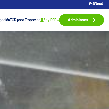
igación
ECR para Empresas
Soy ECR
Admisiones