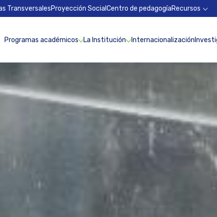
as Transversales
Proyección Social
Centro de pedagogía
Recursos
Programas académicos
La Institución
Internacionalización
Invest