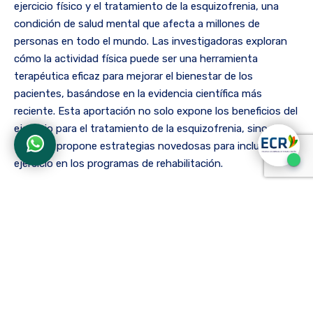
ejercicio físico y el tratamiento de la esquizofrenia, una
condición de salud mental que afecta a millones de
personas en todo el mundo. Las investigadoras exploran
cómo la actividad física puede ser una herramienta
terapéutica eficaz para mejorar el bienestar de los
pacientes, basándose en la evidencia científica más
reciente. Esta aportación no solo expone los beneficios del
ejercicio para el tratamiento de la esquizofrenia, sino que
también propone estrategias novedosas para incluir el
ejercicio en los programas de rehabilitación.
La profesora Olga Lucía Montoya, directora del Grupo de
Investigación “Capacidades Humanas, Salud e Inclusión”, y
la profesora Fabiola González, especialista en deporte y
movimiento, han demostrado un compromiso constante
con la investigación aplicada y la innovación en el campo
de la rehabilitación. Su colaboración en esta obra
internacional subraya la importancia del trabajo