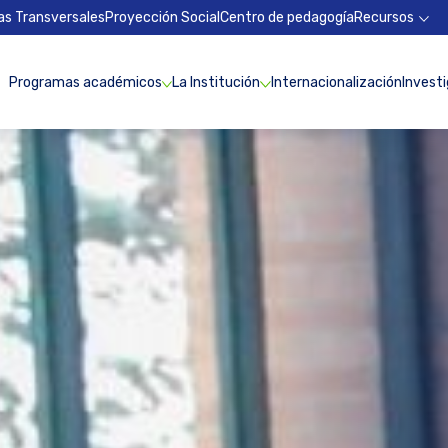
as Transversales
Proyección Social
Centro de pedagogía
Recursos
Programas académicos
La Institución
Internacionalización
Invest