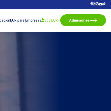
igación
ECR para Empresas
Soy ECR
Admisiones