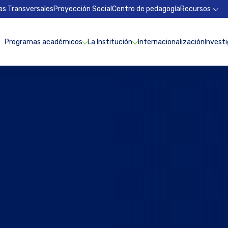
as Transversales
Proyección Social
Centro de pedagogía
Recursos
Programas académicos
La Institución
Internacionalización
Invest