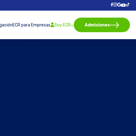
igación
ECR para Empresas
Soy ECR
Admisiones